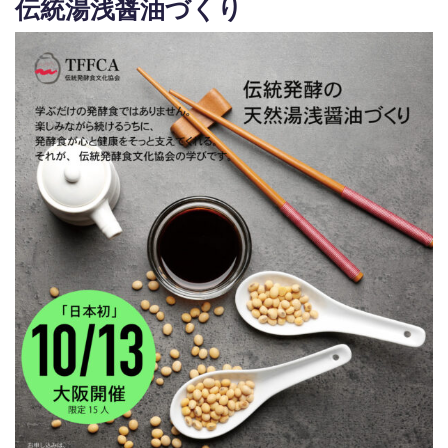
伝統湯浅醤油づくり