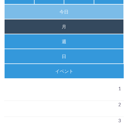
今日
月
週
日
イベント
1
2
3