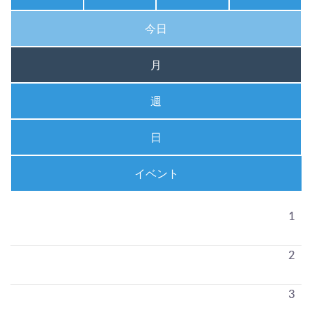
今日
月
週
日
イベント
1
2
3